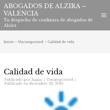
Saltar
ABOGADOS DE ALZIRA –
al
VALENCIA
contenido
(presiona
Tu despacho de confianza de abogados de
la
Alzira
tecla
Intro)
Inicio
>
Uncategorized
>
Calidad de vida
Calidad de vida
Publicado por
Uncategorized
Xaino
Publicado en
diciembre 26, 2016