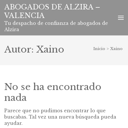
Saltar
ABOGADOS DE ALZIRA –
al
VALENCIA
contenido
(presiona
Tu despacho de confianza de abogados de
la
Alzira
tecla
Intro)
Autor:
Xaino
Inicio
>
Xaino
No se ha encontrado
nada
Parece que no pudimos encontrar lo que
buscabas. Tal vez una nueva búsqueda pueda
ayudar.